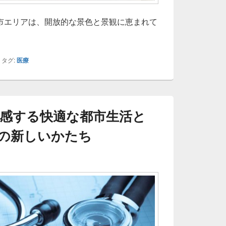
市エリアは、開放的な景色と景観に恵まれて
なとみらいの快適な暮らしを支える多様な内科医療と未来志向
|
タグ:
医療
感する快適な都市生活と
の新しいかたち