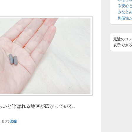
ア
る安心
みなと
利便性
最近のコ
表示でき
らいと呼ばれる地区が広がっている。
|
タグ:
医療