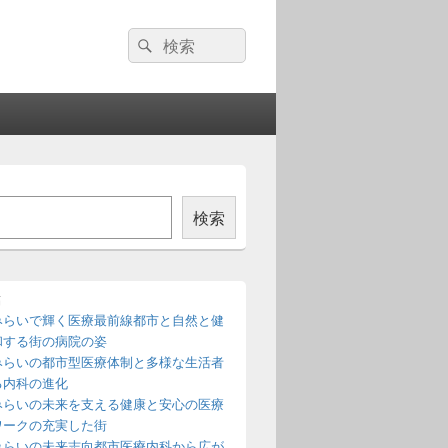
検
検
索:
索
検索
稿
みらいで輝く医療最前線都市と自然と健
和する街の病院の姿
みらいの都市型医療体制と多様な生活者
る内科の進化
みらいの未来を支える健康と安心の医療
ワークの充実した街
みらいの未来志向都市医療内科から広が