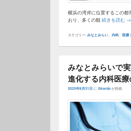
横浜の湾岸に位置するこの都
み
おり、多くの観
続きを読む
→
カテゴリー:
みなとみらい
、
内科
、
医療
みなとみらいで実
進化する内科医療
2025年8月31日
に
Girardo
が投稿