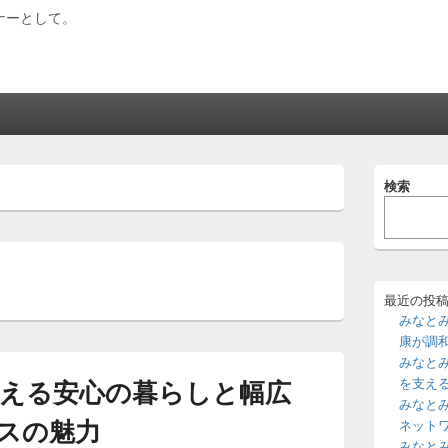
ナーとして。
メ
検索
イ
ン
サ
イ
ド
バ
ー
最近の投
ウ
みなと
ィ
康が調
ジ
みなと
ェ
える安心の暮らしと幅広
を支え
ッ
みなと
ト
スの魅力
エ
ネット
リ
みなと