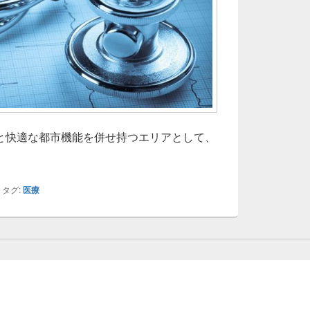
と快適な都市機能を併せ持つエリアとして、
なとみらいで実感する快適な都市生活と進化する内科医療の新
|
タグ:
医療