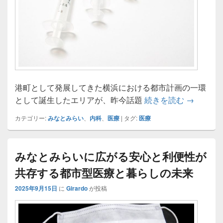
港町として発展してきた横浜における都市計画の一環
みなとみ
として誕生したエリアが、昨今話題
続きを読む
→
カテゴリー:
みなとみらい
、
内科
、
医療
|
タグ:
医療
みなとみらいに広がる安心と利便性が
共存する都市型医療と暮らしの未来
2025年9月15日
に
Girardo
が投稿