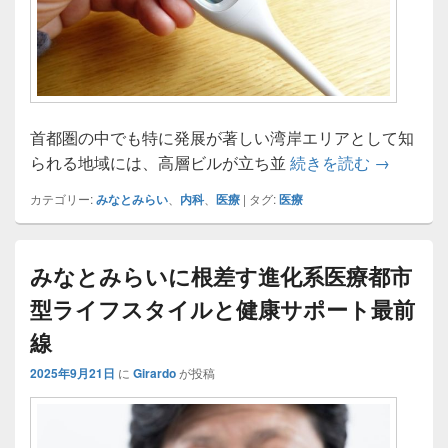
首都圏の中でも特に発展が著しい湾岸エリアとして知
みなとみ
られる地域には、高層ビルが立ち並
続きを読む
→
カテゴリー:
みなとみらい
、
内科
、
医療
|
タグ:
医療
みなとみらいに根差す進化系医療都市
型ライフスタイルと健康サポート最前
線
2025年9月21日
に
Girardo
が投稿