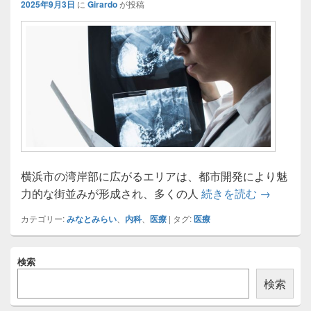
2025年9月3日
に
Girardo
が投稿
横浜市の湾岸部に広がるエリアは、都市開発により魅
みなとみ
力的な街並みが形成され、多くの人
続きを読む
→
カテゴリー:
みなとみらい
、
内科
、
医療
|
タグ:
医療
メ
検索
イ
ン
検索
サ
イ