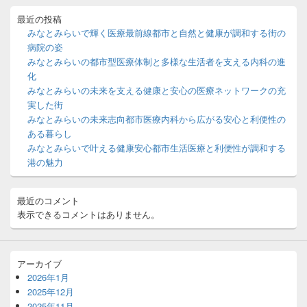
ド
バ
最近の投稿
ー
みなとみらいで輝く医療最前線都市と自然と健康が調和する街の
ウ
病院の姿
ィ
みなとみらいの都市型医療体制と多様な生活者を支える内科の進
ジ
化
ェ
ッ
みなとみらいの未来を支える健康と安心の医療ネットワークの充
ト
実した街
エ
みなとみらいの未来志向都市医療内科から広がる安心と利便性の
リ
ある暮らし
ア
みなとみらいで叶える健康安心都市生活医療と利便性が調和する
港の魅力
最近のコメント
表示できるコメントはありません。
アーカイブ
2026年1月
2025年12月
2025年11月