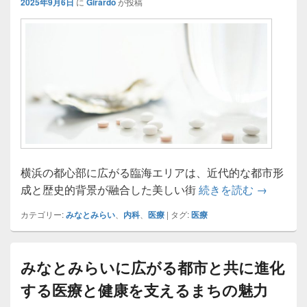
2025年9月6日
に
Girardo
が投稿
横浜の都心部に広がる臨海エリアは、近代的な都市形
みなとみ
成と歴史的背景が融合した美しい街
続きを読む
→
カテゴリー:
みなとみらい
、
内科
、
医療
|
タグ:
医療
みなとみらいに広がる都市と共に進化
する医療と健康を支えるまちの魅力