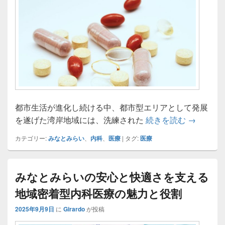
都市生活が進化し続ける中、都市型エリアとして発展
みなとみ
を遂げた湾岸地域には、洗練された
続きを読む
→
カテゴリー:
みなとみらい
、
内科
、
医療
|
タグ:
医療
みなとみらいの安心と快適さを支える
地域密着型内科医療の魅力と役割
2025年9月9日
に
Girardo
が投稿