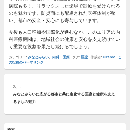
病院も多く、リラックスした環境で診療を受けられる
のも魅力です。防災面にも配慮された医療体制が整
い、都市の安全・安心にも寄与しています。
今後も人口増加や国際化が進むなか、このエリアの内
科医療機関は、地域社会の健康と安心を支え続けてい
く重要な役割を果たし続けるでしょう。
カテゴリー:
みなとみらい
、
内科
、
医療
タグ:
医療
作成者:
Girardo
こ
の投稿のパーマリンク
投
稿
次
次
→
ナ
みなとみらいに広がる都市と共に進化する医療と健康を支え
の
ビ
るまちの魅力
投
ゲ
稿:
ー
シ
ョ
メ
検索