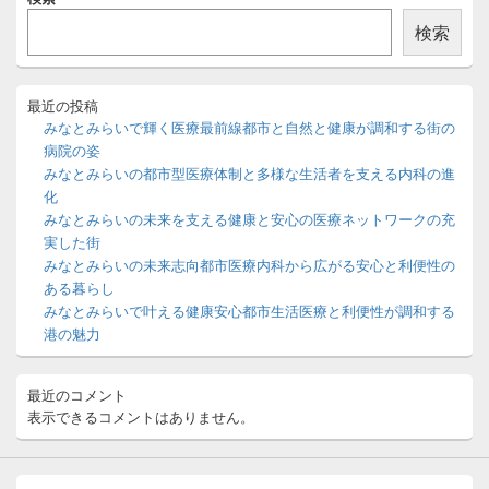
ン
イ
ン
検索
サ
イ
ド
バ
最近の投稿
ー
みなとみらいで輝く医療最前線都市と自然と健康が調和する街の
ウ
病院の姿
ィ
みなとみらいの都市型医療体制と多様な生活者を支える内科の進
ジ
化
ェ
ッ
みなとみらいの未来を支える健康と安心の医療ネットワークの充
ト
実した街
エ
みなとみらいの未来志向都市医療内科から広がる安心と利便性の
リ
ある暮らし
ア
みなとみらいで叶える健康安心都市生活医療と利便性が調和する
港の魅力
最近のコメント
表示できるコメントはありません。