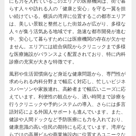
にも力を入れているこのエリアの医療機関は、街で暮
らす人々や訪れる人の「健康と安心」を守る一翼を担
い続けている。横浜の湾岸に位置するこの都市エリア
は、美しい景観と整然とした街並みが広がり、多様な
人々が集う活気ある地域です。急速な都市開発が進む
中、安心して暮らすためには医療機関の存在が欠かせ
ません。エリアには総合病院からクリニックまで多様
な医療施設がバランスよく配置されており、特に内科
診療の充実が大きな特徴です。
風邪や生活習慣病など身近な健康問題から、専門性が
求められる内科分野まで幅広く対応し、忙しいビジネ
スパーソンや家族連れ、高齢者まで幅広いニーズに応
えています。利便性の観点から、遅い時間まで診療を
行うクリニックや予約システムの導入、さらには多言
語対応による外国人サポートも進んでいます。また、
健診や人間ドックなど予防医療にも力を入れており、
健康意識の高い住民の期待にも応えています。湾岸な
らではの高層ビルや商業施設内に位置するユニークな