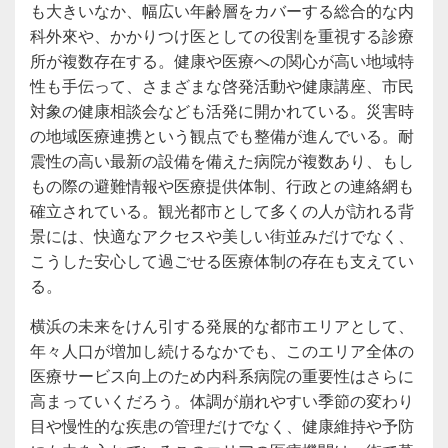
も大きいなか、幅広い年齢層をカバーする総合的な内
科外來や、かかりつけ医としての役割を重視する診療
所が複数存在する。健康や医療への関心が高い地域特
性も手伝って、さまざまな啓発活動や健康講座、市民
対象の健康相談会なども活発に開かれている。災害時
の地域医療連携という観点でも整備が進んでいる。耐
震性の高い最新の設備を備えた病院が複数あり、もし
もの際の避難情報や医療提供体制、行政との連絡網も
確立されている。観光都市として多くの人が訪れる背
景には、快適なアクセスや美しい街並みだけでなく、
こうした安心して過ごせる医療体制の存在も支えてい
る。
横浜の未来をけん引する発展的な都市エリアとして、
年々人口が増加し続けるなかでも、このエリア全体の
医療サービス向上のため内科系病院の重要性はさらに
高まっていくだろう。体調が崩れやすい季節の変わり
目や慢性的な疾患の管理だけでなく、健康維持や予防