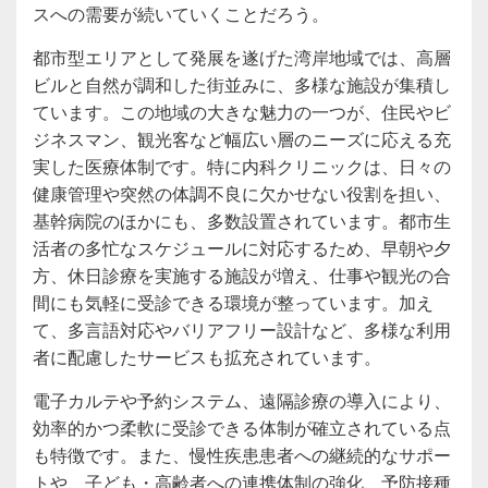
スへの需要が続いていくことだろう。
都市型エリアとして発展を遂げた湾岸地域では、高層
ビルと自然が調和した街並みに、多様な施設が集積し
ています。この地域の大きな魅力の一つが、住民やビ
ジネスマン、観光客など幅広い層のニーズに応える充
実した医療体制です。特に内科クリニックは、日々の
健康管理や突然の体調不良に欠かせない役割を担い、
基幹病院のほかにも、多数設置されています。都市生
活者の多忙なスケジュールに対応するため、早朝や夕
方、休日診療を実施する施設が増え、仕事や観光の合
間にも気軽に受診できる環境が整っています。加え
て、多言語対応やバリアフリー設計など、多様な利用
者に配慮したサービスも拡充されています。
電子カルテや予約システム、遠隔診療の導入により、
効率的かつ柔軟に受診できる体制が確立されている点
も特徴です。また、慢性疾患患者への継続的なサポー
トや、子ども・高齢者への連携体制の強化、予防接種