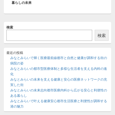
暮らしの未来
投
ン
稿:
メ
検索
イ
ン
検索
サ
イ
ド
バ
最近の投稿
ー
みなとみらいで輝く医療最前線都市と自然と健康が調和する街の
ウ
病院の姿
ィ
みなとみらいの都市型医療体制と多様な生活者を支える内科の進
ジ
化
ェ
ッ
みなとみらいの未来を支える健康と安心の医療ネットワークの充
ト
実した街
エ
みなとみらいの未来志向都市医療内科から広がる安心と利便性の
リ
ある暮らし
ア
みなとみらいで叶える健康安心都市生活医療と利便性が調和する
港の魅力