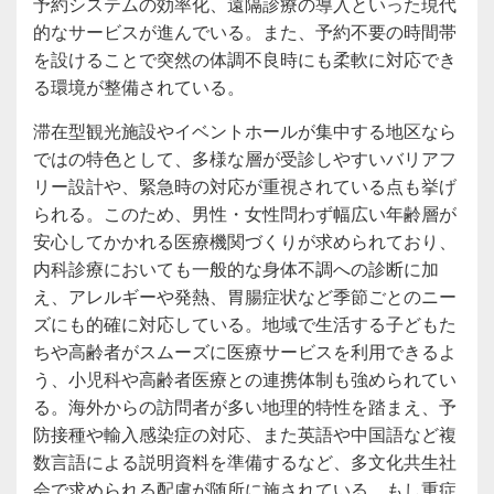
予約システムの効率化、遠隔診療の導入といった現代
的なサービスが進んでいる。また、予約不要の時間帯
を設けることで突然の体調不良時にも柔軟に対応でき
る環境が整備されている。
滞在型観光施設やイベントホールが集中する地区なら
ではの特色として、多様な層が受診しやすいバリアフ
リー設計や、緊急時の対応が重視されている点も挙げ
られる。このため、男性・女性問わず幅広い年齢層が
安心してかかれる医療機関づくりが求められており、
内科診療においても一般的な身体不調への診断に加
え、アレルギーや発熱、胃腸症状など季節ごとのニー
ズにも的確に対応している。地域で生活する子どもた
ちや高齢者がスムーズに医療サービスを利用できるよ
う、小児科や高齢者医療との連携体制も強められてい
る。海外からの訪問者が多い地理的特性を踏まえ、予
防接種や輸入感染症の対応、また英語や中国語など複
数言語による説明資料を準備するなど、多文化共生社
会で求められる配慮が随所に施されている。もし重症