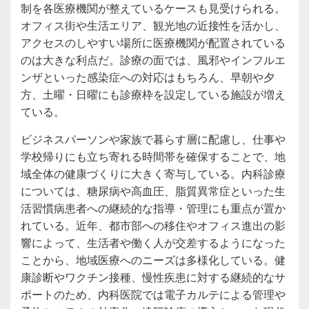
制を各医療機関が整えているケースも見受けられる。
オフィス街や生活エリア、観光地の近接性を活かし、
アクセスのしやすい場所に医療機関が配置されている
のは大きな利点だ。診療の面では、風邪やインフルエ
ンザといった感染症への対応はもちろん、早朝や夕
方、土曜・日曜にも診療枠を設定している施設が増え
ている。
ビジネスパーソンや家族で暮らす層に配慮し、仕事や
学校帰りにも立ち寄れる時間帯を確保することで、地
域全体の健康づくりに大きく寄与している。内科診療
については、糖尿病や高血圧、脂質異常症といった生
活習慣病患者への継続的な指導・管理にも重点が置か
れている。近年、都市部への移住やオフィス進出の影
響によって、生活者や働く人が交差するようになった
ことから、地域医療へのニーズは多様化している。健
康診断やワクチン接種、慢性疾患に対する継続的なサ
ポートのため、内科医院では電子カルテによる管理や