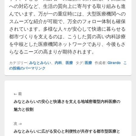
への対応など、生活の質向上に寄与する取り組みも進
んでいます。万が一の重症時には、大型医療機関への
スムーズな紹介が可能で、万全のフォロー体制も確保
されています。多様な人々が安心して快適に暮らせる
都市づくりを支えるのは、こうした質の高い内科診療
を中核とした医療機関ネットワークであり、今後もさ
らなるニーズの高まりが期待されます。
カテゴリー:
みなとみらい
、
内科
、
医療
タグ:
医療
作成者:
Girardo
こ
の投稿のパーマリンク
投
稿
前
←
前
ナ
みなとみらいの安心と快適さを支える地域密着型内科医療の
の
ビ
魅力と役割
投
ゲ
稿:
ー
次
次
→
シ
みなとみらいに広がる安心と利便性が共存する都市型医療と
の
ョ