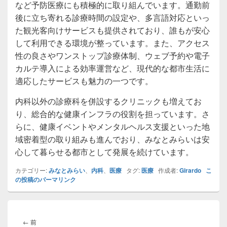
など予防医療にも積極的に取り組んでいます。通勤前
後に立ち寄れる診療時間の設定や、多言語対応といっ
た観光客向けサービスも提供されており、誰もが安心
して利用できる環境が整っています。また、アクセス
性の良さやワンストップ診療体制、ウェブ予約や電子
カルテ導入による効率運営など、現代的な都市生活に
適応したサービスも魅力の一つです。
内科以外の診療科を併設するクリニックも増えてお
り、総合的な健康インフラの役割を担っています。さ
らに、健康イベントやメンタルヘルス支援といった地
域密着型の取り組みも進んでおり、みなとみらいは安
心して暮らせる都市として発展を続けています。
カテゴリー:
みなとみらい
、
内科
、
医療
タグ:
医療
作成者:
Girardo
こ
の投稿のパーマリンク
投
稿
前
←
前