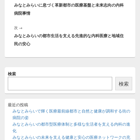
ナ
みなとみらいに息づく革新都市の医療基盤と未来志向の内科
の
ビ
病院事情
投
ゲ
稿:
ー
次
次
→
シ
みなとみらいの都市生活を支える先進的な内科医療と地域住
の
ョ
民の安心
投
ン
稿:
メ
検索
イ
ン
検索
サ
イ
ド
バ
最近の投稿
ー
みなとみらいで輝く医療最前線都市と自然と健康が調和する街の
ウ
病院の姿
ィ
みなとみらいの都市型医療体制と多様な生活者を支える内科の進
ジ
化
ェ
ッ
みなとみらいの未来を支える健康と安心の医療ネットワークの充