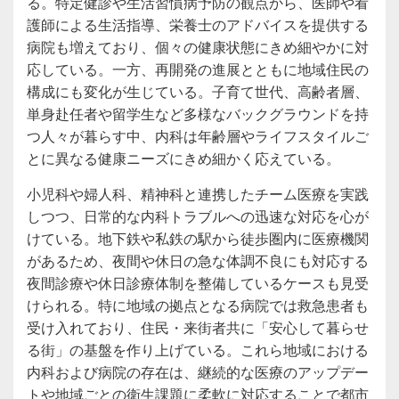
る。特定健診や生活習慣病予防の観点から、医師や看
護師による生活指導、栄養士のアドバイスを提供する
病院も増えており、個々の健康状態にきめ細やかに対
応している。一方、再開発の進展とともに地域住民の
構成にも変化が生じている。子育て世代、高齢者層、
単身赴任者や留学生など多様なバックグラウンドを持
つ人々が暮らす中、内科は年齢層やライフスタイルご
とに異なる健康ニーズにきめ細かく応えている。
小児科や婦人科、精神科と連携したチーム医療を実践
しつつ、日常的な内科トラブルへの迅速な対応を心が
けている。地下鉄や私鉄の駅から徒歩圏内に医療機関
があるため、夜間や休日の急な体調不良にも対応する
夜間診療や休日診療体制を整備しているケースも見受
けられる。特に地域の拠点となる病院では救急患者も
受け入れており、住民・来街者共に「安心して暮らせ
る街」の基盤を作り上げている。これら地域における
内科および病院の存在は、継続的な医療のアップデー
トや地域ごとの衛生課題に柔軟に対応することで都市