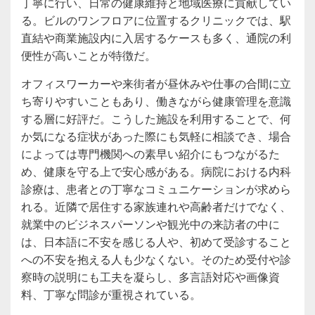
丁寧に行い、日常の健康維持と地域医療に貢献してい
る。ビルのワンフロアに位置するクリニックでは、駅
直結や商業施設内に入居するケースも多く、通院の利
便性が高いことが特徴だ。
オフィスワーカーや来街者が昼休みや仕事の合間に立
ち寄りやすいこともあり、働きながら健康管理を意識
する層に好評だ。こうした施設を利用することで、何
か気になる症状があった際にも気軽に相談でき、場合
によっては専門機関への素早い紹介にもつながるた
め、健康を守る上で安心感がある。病院における内科
診療は、患者との丁寧なコミュニケーションが求めら
れる。近隣で居住する家族連れや高齢者だけでなく、
就業中のビジネスパーソンや観光中の来訪者の中に
は、日本語に不安を感じる人や、初めて受診すること
への不安を抱える人も少なくない。そのため受付や診
察時の説明にも工夫を凝らし、多言語対応や画像資
料、丁寧な問診が重視されている。