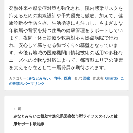
発熱外来や感染症対策も強化され、院内感染リスクを
抑えるための動線設計や予約優先も徹底。加えて、健
康診断や予防医療、生活指導にも注力し、さまざまな
年齢層や背景を持つ住民の健康管理をサポートしてい
ます。夜間・休日診療や救急対応も拠点病院で行わ
れ、安心して暮らせる街づくりの基盤となっていま
す。今後も地域の医療機関は情報技術の活用や多様な
ニーズへの柔軟な対応によって、都市型エリアの健康
を支える存在として一層発展が期待されます。
カテゴリー:
みなとみらい
、
内科
、
医療
タグ:
医療
作成者:
Girardo
こ
の投稿のパーマリンク
投
稿
前
←
前
ナ
みなとみらいに根差す進化系医療都市型ライフスタイルと健
の
ビ
康サポート最前線
投
ゲ
稿: