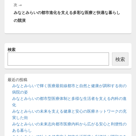
ー
次
次
→
シ
みなとみらいの都市進化を支える多彩な医療と快適な暮らし
の
ョ
の競演
投
ン
稿:
メ
検索
イ
ン
検索
サ
イ
ド
バ
最近の投稿
ー
みなとみらいで輝く医療最前線都市と自然と健康が調和する街の
ウ
病院の姿
ィ
みなとみらいの都市型医療体制と多様な生活者を支える内科の進
ジ
化
ェ
ッ
みなとみらいの未来を支える健康と安心の医療ネットワークの充
ト
実した街
エ
みなとみらいの未来志向都市医療内科から広がる安心と利便性の
リ
ある暮らし
ア