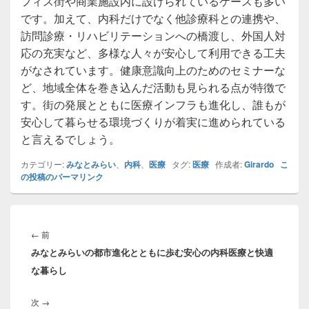
フィス街や商業施設内に設けられているケースも多い
です。加えて、内科だけでなく他診療科との連携や、
訪問診療・リハビリテーションへの橋渡し、外国人対
応の充実など、多様な人々が安心して利用できる工夫
がなされています。健康意識向上のためのセミナーな
ど、地域全体を巻き込んだ活動も見られる点が特徴で
す。街の発展とともに医療インフラも進化し、誰もが
安心して暮らせる環境づくりが着実に進められている
と言えるでしょう。
カテゴリー:
みなとみらい
、
内科
、
医療
タグ:
医療
作成者:
Girardo
こ
の投稿のパーマリンク
投
稿
前
←
前
ナ
みなとみらいの都市進化とともに歩む安心の内科医療と快適
の
ビ
な暮らし
投
ゲ
稿:
ー
次
次
→