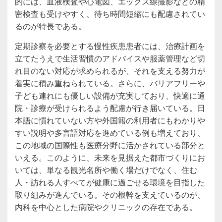
的には、血液検査や心電図、エックス線撮影などの精
密検査も受けやすく、待ち時間短縮にも配慮されてい
るのが特長である。
定期診察を必要とする慢性疾患患者には、治療計画を
立てたうえで生活習慣のアドバイスや服薬管理など切
れ目のない対応が求められるが、それを支える努力が
着実に積み重ねられている。さらに、バリアフリーや
子ども連れにも優しい設備が充実しており、快適に通
院・診療が受けられるよう配慮が行き届いている。日
本語に慣れていない方や外国籍の利用者にもわかりや
すい説明や多言語対応を進めている例も増えており、
この地域の国際性も医療分野に活かされている部分と
いえる。このように、未来を見据えた都市づくりにお
いては、単なる観光名所や働く場だけでなく、住む
人・訪れる人すべてが健康に過ごせる環境を目指した
取り組みが進んでいる。その根幹を支えているのが、
内科を中心とした病院やクリニックの存在である。