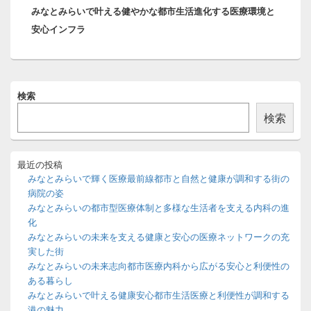
シ
みなとみらいで叶える健やかな都市生活進化する医療環境と
の
ョ
安心インフラ
投
ン
稿:
メ
検索
イ
ン
検索
サ
イ
ド
バ
最近の投稿
ー
みなとみらいで輝く医療最前線都市と自然と健康が調和する街の
ウ
病院の姿
ィ
みなとみらいの都市型医療体制と多様な生活者を支える内科の進
ジ
化
ェ
ッ
みなとみらいの未来を支える健康と安心の医療ネットワークの充
ト
実した街
エ
みなとみらいの未来志向都市医療内科から広がる安心と利便性の
リ
ある暮らし
ア
みなとみらいで叶える健康安心都市生活医療と利便性が調和する
港の魅力