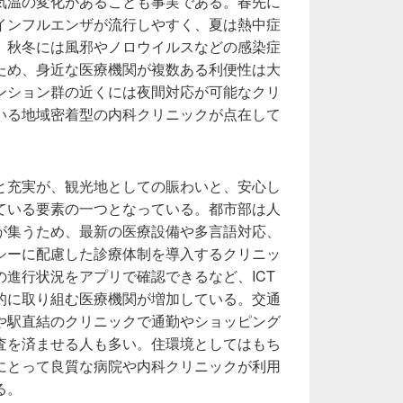
気温の変化があることも事実である。春先に
インフルエンザが流行しやすく、夏は熱中症
。秋冬には風邪やノロウイルスなどの感染症
ため、身近な医療機関が複数ある利便性は大
ンション群の近くには夜間対応が可能なクリ
いる地域密着型の内科クリニックが点在して
と充実が、観光地としての賑わいと、安心し
ている要素の一つとなっている。都市部は人
が集うため、最新の医療設備や多言語対応、
シーに配慮した診療体制を導入するクリニッ
進行状況をアプリで確認できるなど、ICT
的に取り組む医療機関が増加している。交通
や駅直結のクリニックで通勤やショッピング
査を済ませる人も多い。住環境としてはもち
にとって良質な病院や内科クリニックが利用
る。