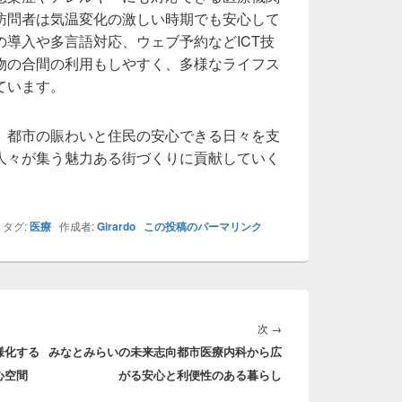
訪問者は気温変化の激しい時期でも安心して
導入や多言語対応、ウェブ予約などICT技
物の合間の利用もしやすく、多様なライフス
ています。
、都市の賑わいと住民の安心できる日々を支
人々が集う魅力ある街づくりに貢献していく
タグ:
医療
作成者:
Girardo
この投稿のパーマリンク
次
次
→
様化する
みなとみらいの未来志向都市医療内科から広
の
心空間
がる安心と利便性のある暮らし
投
稿: