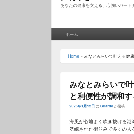
あなたの健康を支える、心強いパート
メ
ホーム
イ
ン
メ
Home
»
みなとみらいで叶える健
ニ
ュ
ー
みなとみらいで叶
と利便性が調和す
2026年1月12日
に
Girardo
が投稿
海風が心地よく吹き抜ける港
洗練された街並みで多くの人