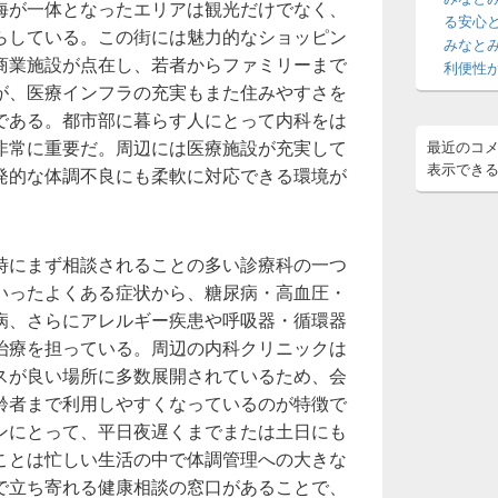
海が一体となったエリアは観光だけでなく、
ア
る安心
らしている。この街には魅力的なショッピン
みなと
商業施設が点在し、若者からファミリーまで
利便性
が、医療インフラの充実もまた住みやすさを
である。都市部に暮らす人にとって内科をは
非常に重要だ。周辺には医療施設が充実して
最近のコ
表示でき
発的な体調不良にも柔軟に対応できる環境が
時にまず相談されることの多い診療科の一つ
いったよくある症状から、糖尿病・高血圧・
病、さらにアレルギー疾患や呼吸器・循環器
治療を担っている。周辺の内科クリニックは
スが良い場所に多数展開されているため、会
齢者まで利用しやすくなっているのが特徴で
ンにとって、平日夜遅くまでまたは土日にも
ことは忙しい生活の中で体調管理への大きな
で立ち寄れる健康相談の窓口があることで、