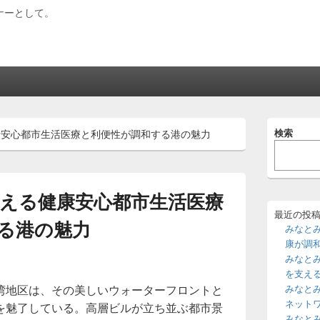
ナーとして。
メ
検索
康安心都市生活医療と利便性が調和する港の魅力
イ
ン
サ
イ
ド
える健康安心都市生活医療
バ
ー
最近の投
る港の魅力
ウ
みなと
ィ
康が調
ジ
みなと
ェ
を支え
ッ
湾地区は、その美しいウォーターフロントと
みなと
ト
エ
ネット
を魅了している。
高層ビルが立ち並ぶ都市景
リ
みなと