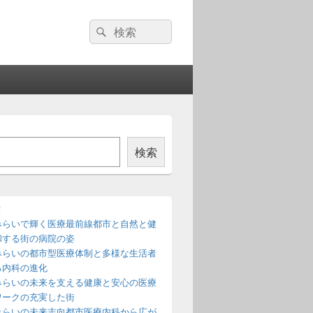
検
検
索:
索
検索
稿
みらいで輝く医療最前線都市と自然と健
和する街の病院の姿
みらいの都市型医療体制と多様な生活者
る内科の進化
みらいの未来を支える健康と安心の医療
ワークの充実した街
みらいの未来志向都市医療内科から広が