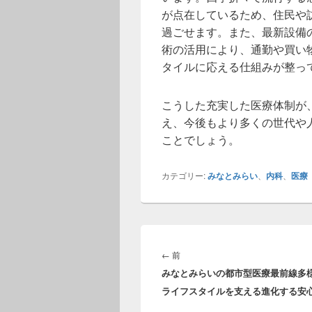
が点在しているため、住民や
過ごせます。また、最新設備の
術の活用により、通勤や買い
タイルに応える仕組みが整っ
こうした充実した医療体制が
え、今後もより多くの世代や
ことでしょう。
カテゴリー:
みなとみらい
、
内科
、
医療
投
稿
前
←
前
ナ
みなとみらいの都市型医療最前線多
の
ビ
ライフスタイルを支える進化する安
投
ゲ
稿: