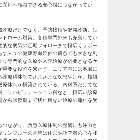
に医師へ相談できる安心感につながってい
般診療だけでなく、予防接種や健康診断、生
ンドローム対策、各種専門外来も充実してい
性的な病気の定期フォローまで幅広くサポー
らす人々の健康寿命延伸の観点でも大きな利
より専門的な医療や入院治療が必要となるケ
が重要な役割を果たす。エリア内には地域に
多診療科体制でさまざまな疾患やけが、複雑
医療体制が構築されている。内科系だけでな
科、リハビリテーション科など、幅広い診療
期から回復期まで切れ目ない治療の流れを受
もつながり、救急医療体制の整備にも注力さ
マリンブルーの眺望は住民や訪問者の心を和