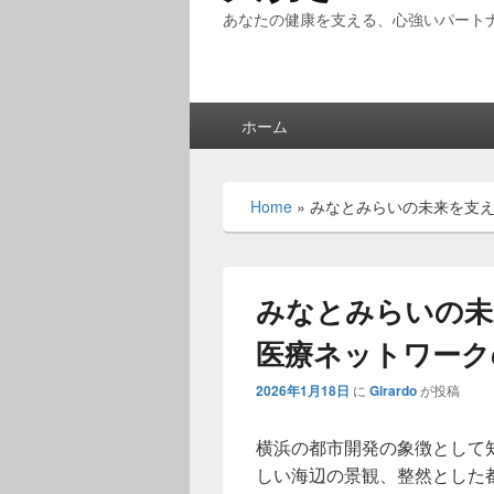
あなたの健康を支える、心強いパート
メ
ホーム
イ
ン
メ
Home
»
みなとみらいの未来を支
ニ
ュ
ー
みなとみらいの未
医療ネットワーク
2026年1月18日
に
Girardo
が投稿
横浜の都市開発の象徴として
しい海辺の景観、整然とした