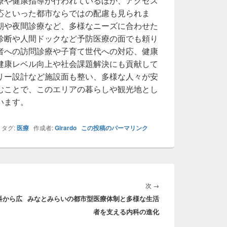
療や健康指導が行われているほか、アクセス
応といった都市ならではの配慮も見られま
朝や夜間診療など、多様なニーズに合わせた
診断や人間ドックなど予防医療の面でも頼り
者への訪問診療や子育て世代への対応、健康
健康レベル向上や社会課題解決にも貢献して
リー設計など施設面も整い、多様な人々が安
むことで、このエリアの暮らしや観光地とし
います。
タグ:
医療
作成者:
Girardo
この投稿のパーマリンク
次
次
→
科から広
みなとみらいの都市型医療体制と多様な生活
の
者を支える内科の進化
投
稿: