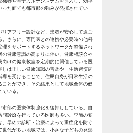
査機器や電子カルテシステムを導入し、効率
いった面でも都市部の強みが発揮されてい
バリアフリー設計など、患者が安心して過ご
る。さらに、専門医との連携や必要時の他科
管理をサポートするネットワークが整備され
者の健康意識の高まりに伴い、健康相談会や
民向けの健康教室を定期的に開催している医
催しは正しい健康知識の普及や、生活習慣病
指導を受けることで、住民自身が日常生活の
ることができ、その結果として地域全体の健
れている。
都市部の医療体制強化を後押ししている。自
訪問診療を行っている医師も多い。季節の変
は、早めの診断・治療によって重症化を防ぐ
て世代が多い地域では、小さな子どもの発熱