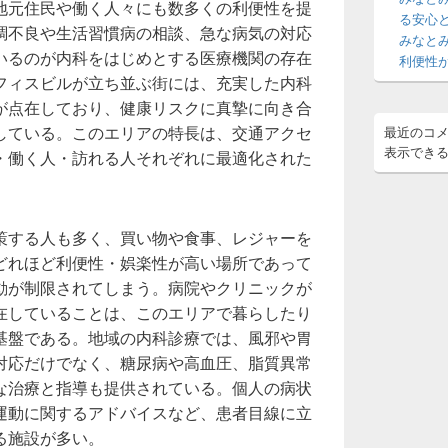
地元住民や働く人々にも数多くの利便性を提
ア
る安心
調不良や生活習慣病の相談、急な病気の対応
みなと
いるのが内科をはじめとする医療機関の存在
利便性
フィスビルが立ち並ぶ街には、充実した内科
が点在しており、健康リスクに真摯に向き合
している。このエリアの特長は、交通アクセ
最近のコ
表示でき
・働く人・訪れる人それぞれに最適化された
策する人も多く、買い物や食事、レジャーを
どれほど利便性・娯楽性が高い場所であって
動が制限されてしまう。病院やクリニックが
在していることは、このエリアで暮らしたり
基盤である。地域の内科診療では、風邪や胃
対応だけでなく、糖尿病や高血圧、脂質異常
な治療と指導も提供されている。個人の病状
運動に関するアドバイスなど、患者目線に立
る施設が多い。