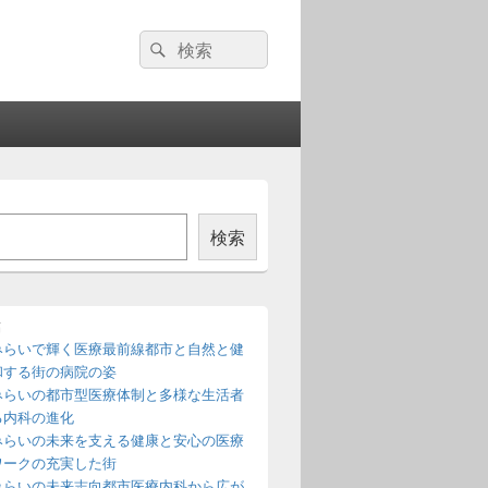
検
検
索:
索
検索
稿
みらいで輝く医療最前線都市と自然と健
和する街の病院の姿
みらいの都市型医療体制と多様な生活者
る内科の進化
みらいの未来を支える健康と安心の医療
ワークの充実した街
みらいの未来志向都市医療内科から広が