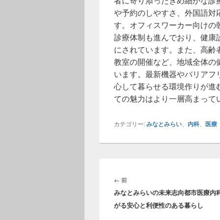
者に寄り添ったきめ細かな診
や予約のしやすさ、外国語対
す。オフィスワーカー向けの
診療体制も進んでおり、健康
にされています。また、高齢
教室の開催など、地域全体の
います。最新機器やバリアフ
心して暮らせる環境作りが進
ての魅力はより一層高まって
カテゴリー:
みなとみらい
、
内科
、
医療
投
稿
前
←
前
ナ
みなとみらいの未来志向都市医療内
の
ビ
がる安心と利便性のある暮らし
投
ゲ
稿: