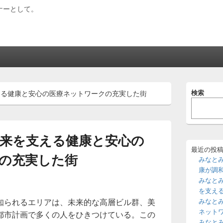
ナーとして。
メ
検索
える健康と安心の医療ネットワークの充実した街
イ
ン
サ
イ
ド
来を支える健康と安心の
バ
ー
最近の投
の充実した街
ウ
みなと
ィ
康が調
ジ
みなと
ェ
を支え
ッ
知られるエリアは、未来的な高層ビル群、美
みなと
ト
エ
ネット
都市計画で多くの人をひきつけている。
この
リ
みなと